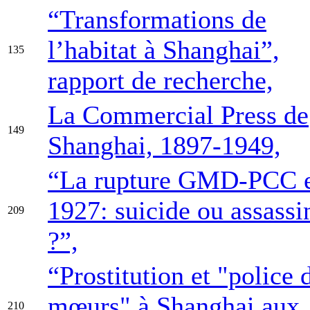
“Transformations de
l’habitat à Shanghai”,
135
rapport de recherche,
La Commercial Press de
149
Shanghai, 1897-1949,
“La rupture GMD-PCC 
1927: suicide ou assassi
209
?”,
“Prostitution et "police 
mœurs" à Shanghai aux
210