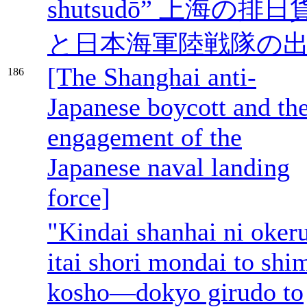
shutsudō” 上海の排日
と日本海軍陸戦隊の
[The Shanghai anti-
186
Japanese boycott and th
engagement of the
Japanese naval landing
force]
"Kindai shanhai ni oker
itai shori mondai to shi
kosho—dokyo girudo to