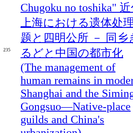
Chugoku no toshika" 
上海における遗体处
题と四明公所 － 同乡
るどと中国の都市化
235
(The management of
human remains in mode
Shanghai and the Simin
Gongsuo—Native-place
guilds and China's
urbanization),