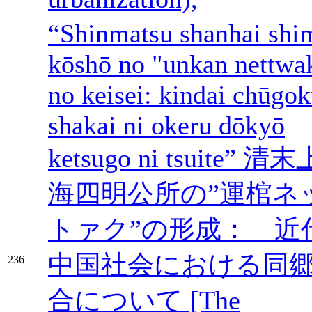
“Shinmatsu shanhai shi
kōshō no "unkan nettwa
no keisei: kindai chūgo
shakai ni okeru dōkyō
ketsugo ni tsuite” 清末
海四明公所の”運棺ネ
トァク”の形成： 近
中国社会における同
236
合について [The