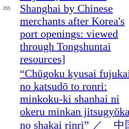
Shanghai by Chinese
255
merchants after Korea's
port openings: viewed
through Tongshuntai
resources]
“Chūgoku kyusai fujuka
no katsudō to ronri:
minkoku-ki shanhai ni
okeru minkan jitsugyōk
no shakai rinri” ／ 