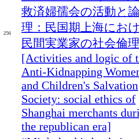
救済婦孺会の活動と
理：民国期上海にお
256
民間実業家の社会倫
[Activities and logic of 
Anti-Kidnapping Wome
and Children's Salvation
Society: social ethics of
Shanghai merchants dur
the republican era]