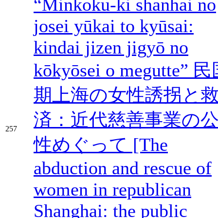
“Minkoku-ki shanhai no
josei yūkai to kyūsai:
kindai jizen jigyō no
kōkyōsei o megutte” 
期上海の女性誘拐と
済：近代慈善事業の
257
性めぐって [The
abduction and rescue of
women in republican
Shanghai: the public