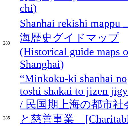
chi)
Shanhai rekishi mappu
海歴史グイドマップ
283
(Historical guide maps o
Shanghai)
“Minkoku-ki shanhai no
toshi shakai to jizen jig
/ 民国期上海の都市社
と慈善事業 [Charitabl
285