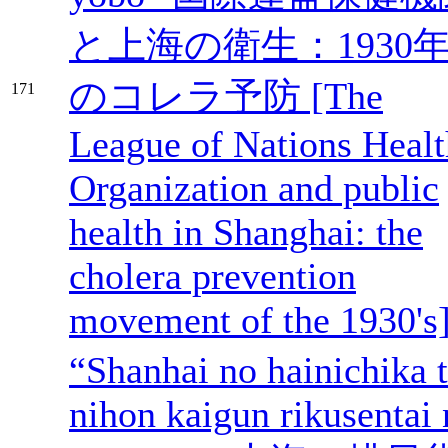
と上海の衛生：1930
のコレラ予防 [The
171
League of Nations Healt
Organization and public
health in Shanghai: the
cholera prevention
movement of the 1930's
“Shanhai no hainichika 
nihon kaigun rikusentai