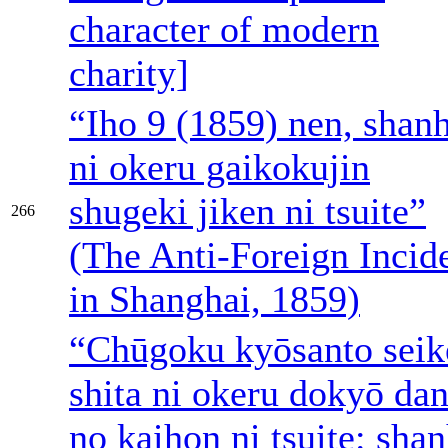
character of modern
charity]
“Iho 9 (1859) nen, shan
ni okeru gaikokujin
shugeki jiken ni tsuite”
266
(The Anti-Foreign Incid
in Shanghai, 1859)
“Chūgoku kyōsanto seik
shita ni okeru dokyō dan
no kaihon ni tsuite: shan