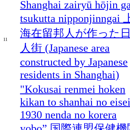
Shanghai zairyū hōjin g
tsukutta nipponjinngai 
海在留邦人が作った
11
人街 (Japanese area
constructed by Japanese
residents in Shanghai)
"Kokusai renmei hoken
kikan to shanhai no eisei
1930 nenda no korera
yobo” 国際連盟保健機